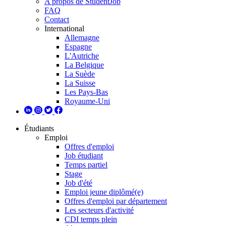
A propos de StudentJob
FAQ
Contact
International
Allemagne
Espagne
L'Autriche
La Belgique
La Suède
La Suisse
Les Pays-Bas
Royaume-Uni
Étudiants
Emploi
Offres d'emploi
Job étudiant
Temps partiel
Stage
Job d'été
Emploi jeune diplômé(e)
Offres d'emploi par département
Les secteurs d'activité
CDI temps plein