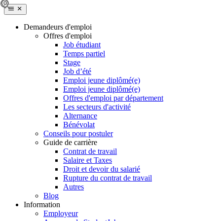
Demandeurs d'emploi
Offres d'emploi
Job étudiant
Temps partiel
Stage
Job d’été
Emploi jeune diplômé(e)
Emploi jeune diplômé(e)
Offres d'emploi par département
Les secteurs d'activité
Alternance
Bénévolat
Conseils pour postuler
Guide de carrière
Contrat de travail
Salaire et Taxes
Droit et devoir du salarié
Rupture du contrat de travail
Autres
Blog
Information
Employeur