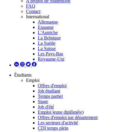
A propos de StudentJob
FAQ
Contact
International
Allemagne
Espagne
L'Autriche
La Belgique
La Suède
La Suisse
Les Pays-Bas
Royaume-Uni
Étudiants
Emploi
Offres d'emploi
Job étudiant
Temps partiel
Stage
Job d'été
Emploi jeune diplômé(e)
Offres d'emploi par département
Les secteurs d'activité
CDI temps plein