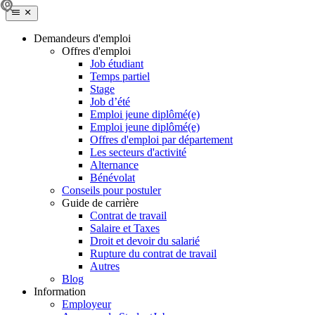
Demandeurs d'emploi
Offres d'emploi
Job étudiant
Temps partiel
Stage
Job d’été
Emploi jeune diplômé(e)
Emploi jeune diplômé(e)
Offres d'emploi par département
Les secteurs d'activité
Alternance
Bénévolat
Conseils pour postuler
Guide de carrière
Contrat de travail
Salaire et Taxes
Droit et devoir du salarié
Rupture du contrat de travail
Autres
Blog
Information
Employeur