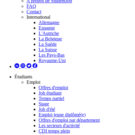
A propos de StudentJob
FAQ
Contact
International
Allemagne
Espagne
L'Autriche
La Belgique
La Suède
La Suisse
Les Pays-Bas
Royaume-Uni
Étudiants
Emploi
Offres d'emploi
Job étudiant
Temps partiel
Stage
Job d'été
Emploi jeune diplômé(e)
Offres d'emploi par département
Les secteurs d'activité
CDI temps plein