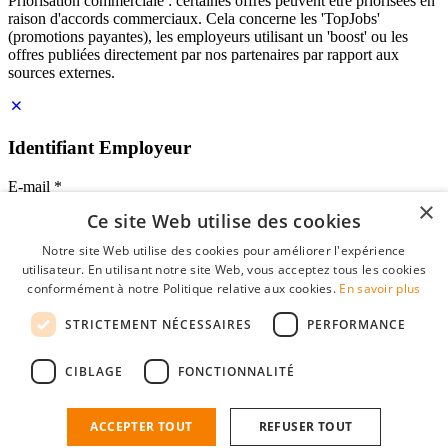
Priorisation commerciale : certaines offres peuvent être priorisées en
raison d'accords commerciaux. Cela concerne les 'TopJobs'
(promotions payantes), les employeurs utilisant un 'boost' ou les
offres publiées directement par nos partenaires par rapport aux
sources externes.
Identifiant Employeur
E-mail
*
×
Ce site Web utilise des cookies
Mot de passe
Notre site Web utilise des cookies pour améliorer l'expérience
se souvenir de moi
utilisateur. En utilisant notre site Web, vous acceptez tous les cookies
mot de passe oublié?
conformément à notre Politique relative aux cookies.
En savoir plus
Connexion
STRICTEMENT NÉCESSAIRES
PERFORMANCE
Profil Employeur gratuit
CIBLAGE
FONCTIONNALITÉ
Vous pouvez vous connecter sur StudentJob si vous avez créé un
compte en tant qu'employeur. Trouver le bon candidat pour vous
n'est plus qu'à quelques clics.
ACCEPTER TOUT
REFUSER TOUT