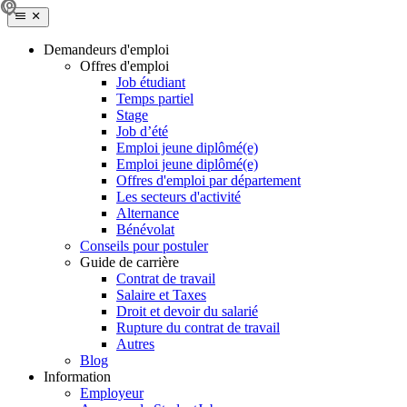
Demandeurs d'emploi
Offres d'emploi
Job étudiant
Temps partiel
Stage
Job d’été
Emploi jeune diplômé(e)
Emploi jeune diplômé(e)
Offres d'emploi par département
Les secteurs d'activité
Alternance
Bénévolat
Conseils pour postuler
Guide de carrière
Contrat de travail
Salaire et Taxes
Droit et devoir du salarié
Rupture du contrat de travail
Autres
Blog
Information
Employeur