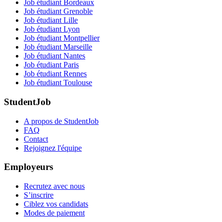
Job étudiant Bordeaux
Job étudiant Grenoble
Job étudiant Lille
Job étudiant Lyon
Job étudiant Montpellier
Job étudiant Marseille
Job étudiant Nantes
Job étudiant Paris
Job étudiant Rennes
Job étudiant Toulouse
StudentJob
A propos de StudentJob
FAQ
Contact
Rejoignez l'équipe
Employeurs
Recrutez avec nous
S’inscrire
Ciblez vos candidats
Modes de paiement