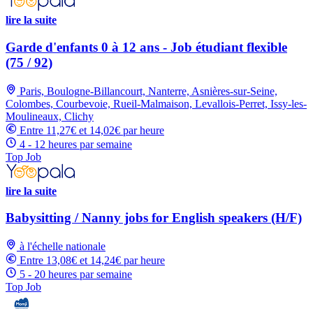
lire la suite
Garde d'enfants 0 à 12 ans - Job étudiant flexible
(75 / 92)
Paris, Boulogne-Billancourt, Nanterre, Asnières-sur-Seine,
Colombes, Courbevoie, Rueil-Malmaison, Levallois-Perret, Issy-les-
Moulineaux, Clichy
Entre 11,27€ et 14,02€ par heure
4 - 12 heures par semaine
Top Job
lire la suite
Babysitting / Nanny jobs for English speakers (H/F)
à l'échelle nationale
Entre 13,08€ et 14,24€ par heure
5 - 20 heures par semaine
Top Job