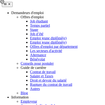
Demandeurs d'emploi
Offres d'emploi
Job étudiant
Temps partiel
Stage
Job d’été
Emploi jeune diplômé(e)
Emploi jeune diplômé(e)
Offres d'emploi par département
Les secteurs d'activité
Alternance
Bénévolat
Conseils pour postuler
Guide de carrière
Contrat de travail
Salaire et Taxes
Droit et devoir du salarié
Rupture du contrat de travail
Autres
Blog
Information
Employeur