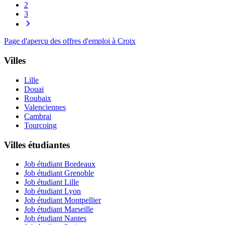
2
3
Page d'aperçu des offres d'emploi à Croix
Villes
Lille
Douai
Roubaix
Valenciennes
Cambrai
Tourcoing
Villes étudiantes
Job étudiant Bordeaux
Job étudiant Grenoble
Job étudiant Lille
Job étudiant Lyon
Job étudiant Montpellier
Job étudiant Marseille
Job étudiant Nantes