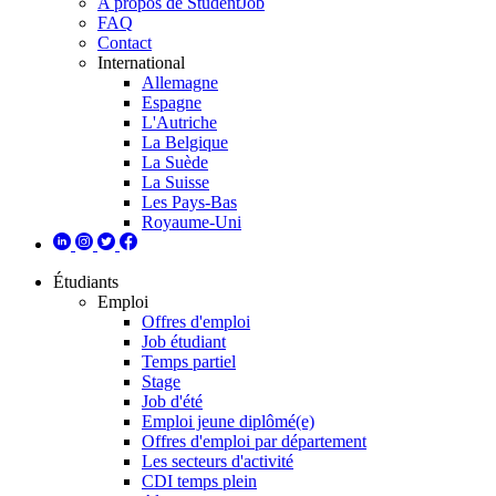
A propos de StudentJob
FAQ
Contact
International
Allemagne
Espagne
L'Autriche
La Belgique
La Suède
La Suisse
Les Pays-Bas
Royaume-Uni
Étudiants
Emploi
Offres d'emploi
Job étudiant
Temps partiel
Stage
Job d'été
Emploi jeune diplômé(e)
Offres d'emploi par département
Les secteurs d'activité
CDI temps plein