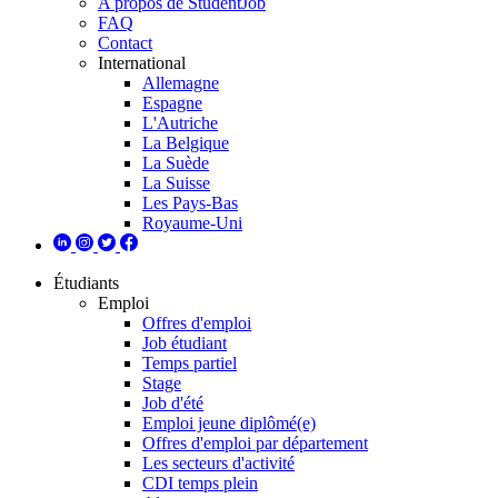
A propos de StudentJob
FAQ
Contact
International
Allemagne
Espagne
L'Autriche
La Belgique
La Suède
La Suisse
Les Pays-Bas
Royaume-Uni
Étudiants
Emploi
Offres d'emploi
Job étudiant
Temps partiel
Stage
Job d'été
Emploi jeune diplômé(e)
Offres d'emploi par département
Les secteurs d'activité
CDI temps plein