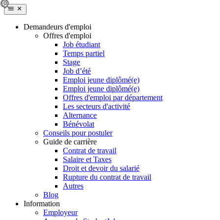
Demandeurs d'emploi
Offres d'emploi
Job étudiant
Temps partiel
Stage
Job d’été
Emploi jeune diplômé(e)
Emploi jeune diplômé(e)
Offres d'emploi par département
Les secteurs d'activité
Alternance
Bénévolat
Conseils pour postuler
Guide de carrière
Contrat de travail
Salaire et Taxes
Droit et devoir du salarié
Rupture du contrat de travail
Autres
Blog
Information
Employeur