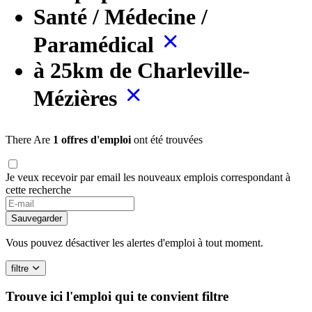
Santé / Médecine /
Paramédical
à 25km de Charleville-
Mézières
There Are
1 offres d'emploi
ont été trouvées
Je veux recevoir par email les nouveaux emplois correspondant à
cette recherche
If
you
Sauvegarder
are
a
Vous pouvez désactiver les alertes d'emploi à tout moment.
human,
ignore
filtre
this
field
Trouve ici l'emploi qui te convient
filtre