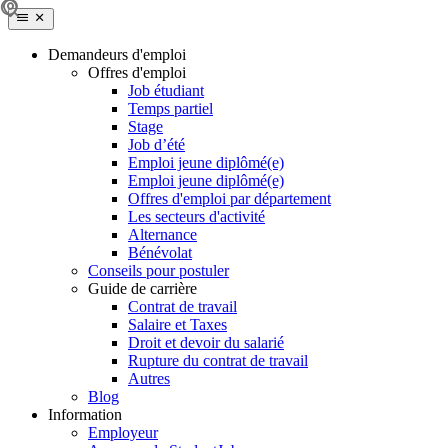
Demandeurs d'emploi
Offres d'emploi
Job étudiant
Temps partiel
Stage
Job d’été
Emploi jeune diplômé(e)
Emploi jeune diplômé(e)
Offres d'emploi par département
Les secteurs d'activité
Alternance
Bénévolat
Conseils pour postuler
Guide de carrière
Contrat de travail
Salaire et Taxes
Droit et devoir du salarié
Rupture du contrat de travail
Autres
Blog
Information
Employeur