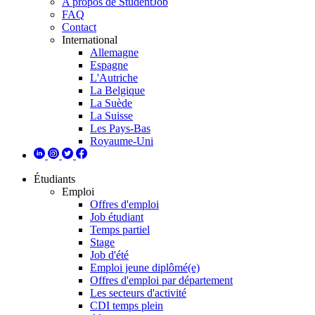
A propos de StudentJob
FAQ
Contact
International
Allemagne
Espagne
L'Autriche
La Belgique
La Suède
La Suisse
Les Pays-Bas
Royaume-Uni
Étudiants
Emploi
Offres d'emploi
Job étudiant
Temps partiel
Stage
Job d'été
Emploi jeune diplômé(e)
Offres d'emploi par département
Les secteurs d'activité
CDI temps plein