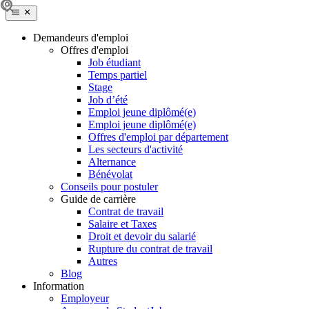
Demandeurs d'emploi
Offres d'emploi
Job étudiant
Temps partiel
Stage
Job d’été
Emploi jeune diplômé(e)
Emploi jeune diplômé(e)
Offres d'emploi par département
Les secteurs d'activité
Alternance
Bénévolat
Conseils pour postuler
Guide de carrière
Contrat de travail
Salaire et Taxes
Droit et devoir du salarié
Rupture du contrat de travail
Autres
Blog
Information
Employeur