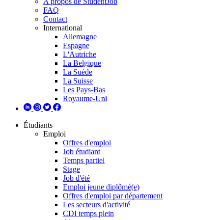
A propos de StudentJob
FAQ
Contact
International
Allemagne
Espagne
L'Autriche
La Belgique
La Suède
La Suisse
Les Pays-Bas
Royaume-Uni
Étudiants
Emploi
Offres d'emploi
Job étudiant
Temps partiel
Stage
Job d'été
Emploi jeune diplômé(e)
Offres d'emploi par département
Les secteurs d'activité
CDI temps plein