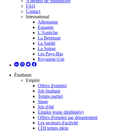
A propos de StudentJob
FAQ
Contact
International
Allemagne
Espagne
L'Autriche
La Belgique
La Suède
La Suisse
Les Pays-Bas
Royaume-Uni
Étudiants
Emploi
Offres d'emploi
Job étudiant
Temps partiel
Stage
Job d'été
Emploi jeune diplômé(e)
Offres d'emploi par département
Les secteurs d'activité
CDI temps plein