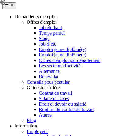
Demandeurs d'emploi
Offres d'emploi
Job étudiant
Temps partiel
Stage
Job d’été
Emploi jeune diplômé(e)
Emploi jeune diplômé(e)
Offres d'emploi par département
Les secteurs d'activité
Alternance
Bénévolat
Conseils pour postuler
Guide de carrière
Contrat de travail
Salaire et Taxes
Droit et devoir du salarié
Rupture du contrat de travail
Autres
Blog
Information
Employeur