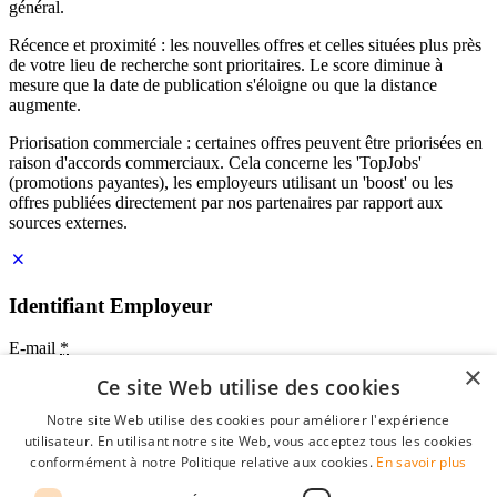
général.
Récence et proximité : les nouvelles offres et celles situées plus près
de votre lieu de recherche sont prioritaires. Le score diminue à
mesure que la date de publication s'éloigne ou que la distance
augmente.
Priorisation commerciale : certaines offres peuvent être priorisées en
raison d'accords commerciaux. Cela concerne les 'TopJobs'
(promotions payantes), les employeurs utilisant un 'boost' ou les
offres publiées directement par nos partenaires par rapport aux
sources externes.
Identifiant Employeur
E-mail
*
×
Ce site Web utilise des cookies
Mot de passe
Notre site Web utilise des cookies pour améliorer l'expérience
se souvenir de moi
utilisateur. En utilisant notre site Web, vous acceptez tous les cookies
mot de passe oublié?
conformément à notre Politique relative aux cookies.
En savoir plus
Connexion