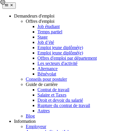
Demandeurs d'emploi
Offres d'emploi
Job étudiant
Temps partiel
Stage
Job d’été
Emploi jeune diplômé(e)
Emploi jeune diplômé(e)
Offres d'emploi par département
Les secteurs d'activité
Alternance
Bénévolat
Conseils pour postuler
Guide de carrière
Contrat de travail
Salaire et Taxes
Droit et devoir du salarié
Rupture du contrat de travail
Autres
Blog
Information
Employeur