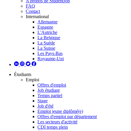
A propos de StudentJob
FAQ
Contact
International
Allemagne
Espagne
L'Autriche
La Belgique
La Suède
La Suisse
Les Pays-Bas
Royaume-Uni
Étudiants
Emploi
Offres d'emploi
Job étudiant
Temps partiel
Stage
Job d'été
Emploi jeune diplômé(e)
Offres d'emploi par département
Les secteurs d'activité
CDI temps plein