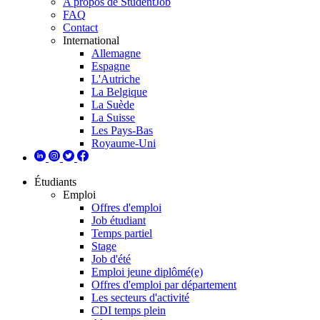
A propos de StudentJob
FAQ
Contact
International
Allemagne
Espagne
L'Autriche
La Belgique
La Suède
La Suisse
Les Pays-Bas
Royaume-Uni
Étudiants
Emploi
Offres d'emploi
Job étudiant
Temps partiel
Stage
Job d'été
Emploi jeune diplômé(e)
Offres d'emploi par département
Les secteurs d'activité
CDI temps plein