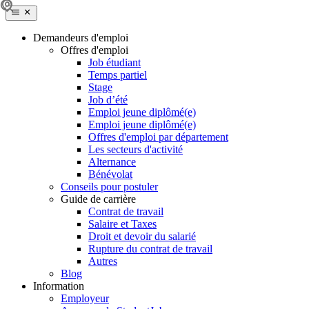
Demandeurs d'emploi
Offres d'emploi
Job étudiant
Temps partiel
Stage
Job d’été
Emploi jeune diplômé(e)
Emploi jeune diplômé(e)
Offres d'emploi par département
Les secteurs d'activité
Alternance
Bénévolat
Conseils pour postuler
Guide de carrière
Contrat de travail
Salaire et Taxes
Droit et devoir du salarié
Rupture du contrat de travail
Autres
Blog
Information
Employeur