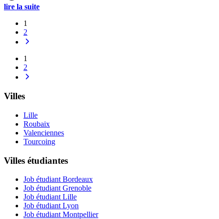
lire la suite
1
2
1
2
Villes
Lille
Roubaix
Valenciennes
Tourcoing
Villes étudiantes
Job étudiant Bordeaux
Job étudiant Grenoble
Job étudiant Lille
Job étudiant Lyon
Job étudiant Montpellier