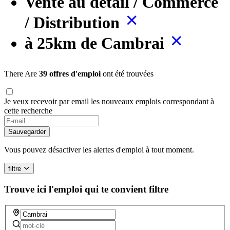
Vente au détail / Commerce
/ Distribution
à 25km de Cambrai
There Are
39 offres d'emploi
ont été trouvées
Je veux recevoir par email les nouveaux emplois correspondant à
cette recherche
If
you
Sauvegarder
are
a
Vous pouvez désactiver les alertes d'emploi à tout moment.
human,
ignore
filtre
this
field
Trouve ici l'emploi qui te convient
filtre