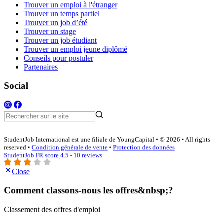
Trouver un emploi à l'étranger
Trouver un temps partiel
Trouver un job d’été
Trouver un stage
Trouver un job étudiant
Trouver un emploi jeune diplômé
Conseils pour postuler
Partenaires
Social
StudentJob International est une filiale de YoungCapital • © 2026 • All rights
reserved •
Condition générale de vente
•
Protection des données
StudentJob FR score
4.5 - 10 reviews
Close
Comment classons-nous les offres&nbsp;?
Classement des offres d'emploi