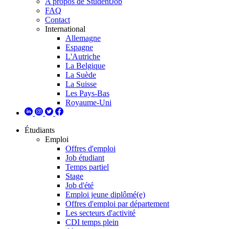
A propos de StudentJob
FAQ
Contact
International
Allemagne
Espagne
L'Autriche
La Belgique
La Suède
La Suisse
Les Pays-Bas
Royaume-Uni
Étudiants
Emploi
Offres d'emploi
Job étudiant
Temps partiel
Stage
Job d'été
Emploi jeune diplômé(e)
Offres d'emploi par département
Les secteurs d'activité
CDI temps plein