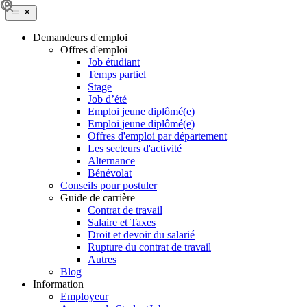
Demandeurs d'emploi
Offres d'emploi
Job étudiant
Temps partiel
Stage
Job d’été
Emploi jeune diplômé(e)
Emploi jeune diplômé(e)
Offres d'emploi par département
Les secteurs d'activité
Alternance
Bénévolat
Conseils pour postuler
Guide de carrière
Contrat de travail
Salaire et Taxes
Droit et devoir du salarié
Rupture du contrat de travail
Autres
Blog
Information
Employeur