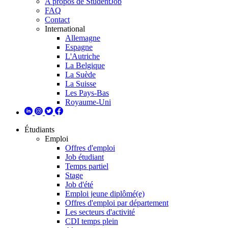
A propos de StudentJob
FAQ
Contact
International
Allemagne
Espagne
L'Autriche
La Belgique
La Suède
La Suisse
Les Pays-Bas
Royaume-Uni
Étudiants
Emploi
Offres d'emploi
Job étudiant
Temps partiel
Stage
Job d'été
Emploi jeune diplômé(e)
Offres d'emploi par département
Les secteurs d'activité
CDI temps plein