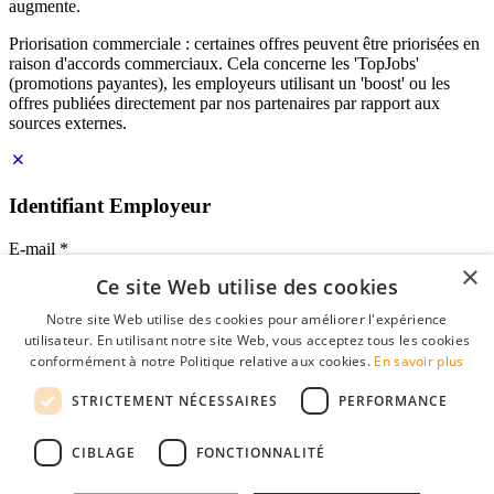
augmente.
Priorisation commerciale : certaines offres peuvent être priorisées en
raison d'accords commerciaux. Cela concerne les 'TopJobs'
(promotions payantes), les employeurs utilisant un 'boost' ou les
offres publiées directement par nos partenaires par rapport aux
sources externes.
Identifiant Employeur
E-mail
*
×
Ce site Web utilise des cookies
Mot de passe
Notre site Web utilise des cookies pour améliorer l'expérience
se souvenir de moi
utilisateur. En utilisant notre site Web, vous acceptez tous les cookies
mot de passe oublié?
conformément à notre Politique relative aux cookies.
En savoir plus
Connexion
STRICTEMENT NÉCESSAIRES
PERFORMANCE
Profil Employeur gratuit
CIBLAGE
FONCTIONNALITÉ
Vous pouvez vous connecter sur StudentJob si vous avez créé un
compte en tant qu'employeur. Trouver le bon candidat pour vous