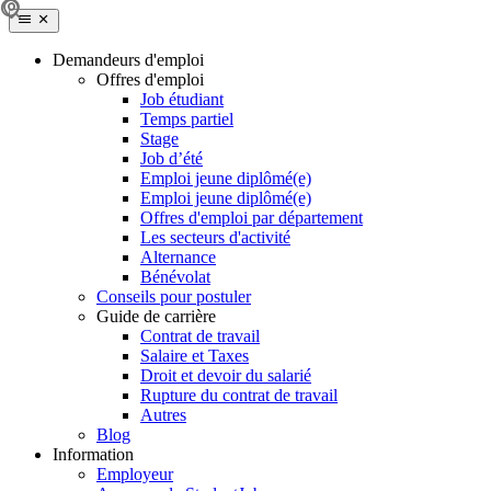
Demandeurs d'emploi
Offres d'emploi
Job étudiant
Temps partiel
Stage
Job d’été
Emploi jeune diplômé(e)
Emploi jeune diplômé(e)
Offres d'emploi par département
Les secteurs d'activité
Alternance
Bénévolat
Conseils pour postuler
Guide de carrière
Contrat de travail
Salaire et Taxes
Droit et devoir du salarié
Rupture du contrat de travail
Autres
Blog
Information
Employeur