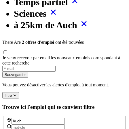
Temps partiel
Sciences
à 25km de Auch
There Are
2 offres d'emploi
ont été trouvées
Je veux recevoir par email les nouveaux emplois correspondant à
cette recherche
If
you
Sauvegarder
are
a
Vous pouvez désactiver les alertes d'emploi à tout moment.
human,
ignore
filtre
this
field
Trouve ici l'emploi qui te convient
filtre