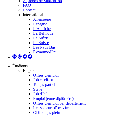
A propos de StudentJob
FAQ
Contact
International
Allemagne
Espagne
L'Autriche
La Belgique
La Suède
La Suisse
Les Pays-Bas
Royaume-Uni
Étudiants
Emploi
Offres d'emploi
Job étudiant
Temps partiel
Stage
Job d'été
Emploi jeune diplômé(e)
Offres d'emploi par département
Les secteurs d'activité
CDI temps plein