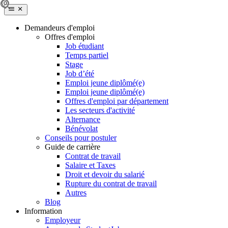
Demandeurs d'emploi
Offres d'emploi
Job étudiant
Temps partiel
Stage
Job d’été
Emploi jeune diplômé(e)
Emploi jeune diplômé(e)
Offres d'emploi par département
Les secteurs d'activité
Alternance
Bénévolat
Conseils pour postuler
Guide de carrière
Contrat de travail
Salaire et Taxes
Droit et devoir du salarié
Rupture du contrat de travail
Autres
Blog
Information
Employeur