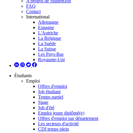
A propos de StudentJob
FAQ
Contact
International
Allemagne
Espagne
L'Autriche
La Belgique
La Suède
La Suisse
Les Pays-Bas
Royaume-Uni
Étudiants
Emploi
Offres d'emploi
Job étudiant
Temps partiel
Stage
Job d'été
Emploi jeune diplômé(e)
Offres d'emploi par département
Les secteurs d'activité
CDI temps plein