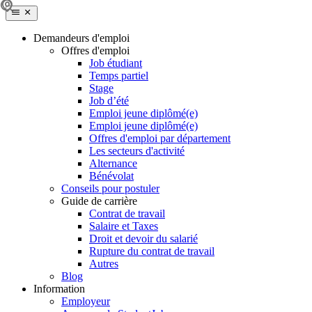
Demandeurs d'emploi
Offres d'emploi
Job étudiant
Temps partiel
Stage
Job d’été
Emploi jeune diplômé(e)
Emploi jeune diplômé(e)
Offres d'emploi par département
Les secteurs d'activité
Alternance
Bénévolat
Conseils pour postuler
Guide de carrière
Contrat de travail
Salaire et Taxes
Droit et devoir du salarié
Rupture du contrat de travail
Autres
Blog
Information
Employeur