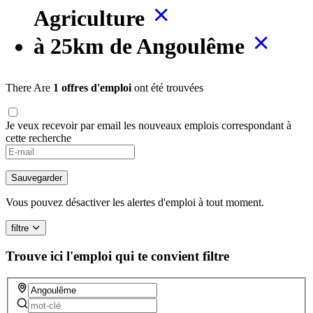
Agriculture
à 25km de Angoulême
There Are
1 offres d'emploi
ont été trouvées
Je veux recevoir par email les nouveaux emplois correspondant à
cette recherche
If
you
are
Sauvegarder
a
human,
Vous pouvez désactiver les alertes d'emploi à tout moment.
ignore
this
filtre
field
Trouve ici l'emploi qui te convient
filtre