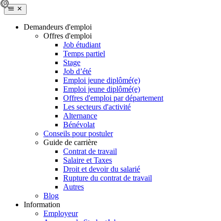
Demandeurs d'emploi
Offres d'emploi
Job étudiant
Temps partiel
Stage
Job d’été
Emploi jeune diplômé(e)
Emploi jeune diplômé(e)
Offres d'emploi par département
Les secteurs d'activité
Alternance
Bénévolat
Conseils pour postuler
Guide de carrière
Contrat de travail
Salaire et Taxes
Droit et devoir du salarié
Rupture du contrat de travail
Autres
Blog
Information
Employeur