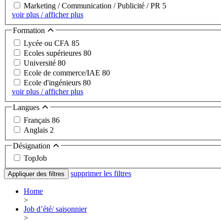
Marketing / Communication / Publicité / PR
5
voir plus / afficher plus
Formation
Lycée ou CFA
85
Ecoles supérieures
80
Université
80
Ecole de commerce/IAE
80
Ecole d'ingénieurs
80
voir plus / afficher plus
Langues
Français
86
Anglais
2
Désignation
TopJob
supprimer les filtres
Appliquer des filtres
Home
>
Job d’été/ saisonnier
>