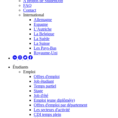
A propos de StudentJob
FAQ
Contact
International
Allemagne
Espagne
L'Autriche
La Belgique
La Suède
La Suisse
Les Pays-Bas
Royaume-Uni
Étudiants
Emploi
Offres d'emploi
Job étudiant
Temps partiel
Stage
Job d'été
Emploi jeune diplômé(e)
Offres d'emploi par département
Les secteurs d'activité
CDI temps plein