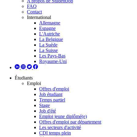
A propos de StudentJob
FAQ
Contact
International
Allemagne
Espagne
L'Autriche
La Belgique
La Suède
La Suisse
Les Pays-Bas
Royaume-Uni
Étudiants
Emploi
Offres d'emploi
Job étudiant
Temps partiel
Stage
Job d'été
Emploi jeune diplômé(e)
Offres d'emploi par département
Les secteurs d'activité
CDI temps plein