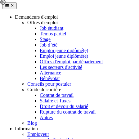
Demandeurs d'emploi
Offres d'emploi
Job étudiant
Temps partiel
Stage
Job d’été
Emploi jeune diplômé(e)
Emploi jeune diplômé(e)
Offres d'emploi par département
Les secteurs d'activité
Alternance
Bénévolat
Conseils pour postuler
Guide de carrière
Contrat de travail
Salaire et Taxes
Droit et devoir du salarié
Rupture du contrat de travail
Autres
Blog
Information
Employeur