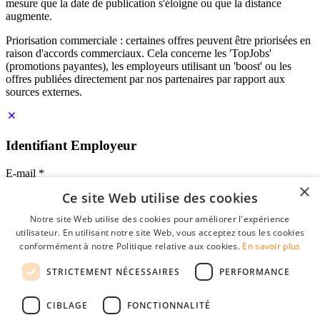
mesure que la date de publication s'éloigne ou que la distance
augmente.
Priorisation commerciale : certaines offres peuvent être priorisées en
raison d'accords commerciaux. Cela concerne les 'TopJobs'
(promotions payantes), les employeurs utilisant un 'boost' ou les
offres publiées directement par nos partenaires par rapport aux
sources externes.
Identifiant Employeur
E-mail
*
×
Ce site Web utilise des cookies
Mot de passe
Notre site Web utilise des cookies pour améliorer l'expérience
se souvenir de moi
utilisateur. En utilisant notre site Web, vous acceptez tous les cookies
mot de passe oublié?
conformément à notre Politique relative aux cookies.
En savoir plus
Connexion
STRICTEMENT NÉCESSAIRES
PERFORMANCE
Profil Employeur gratuit
CIBLAGE
FONCTIONNALITÉ
Vous pouvez vous connecter sur StudentJob si vous avez créé un