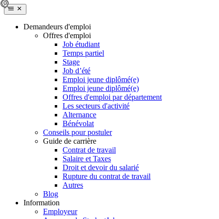
Demandeurs d'emploi
Offres d'emploi
Job étudiant
Temps partiel
Stage
Job d’été
Emploi jeune diplômé(e)
Emploi jeune diplômé(e)
Offres d'emploi par département
Les secteurs d'activité
Alternance
Bénévolat
Conseils pour postuler
Guide de carrière
Contrat de travail
Salaire et Taxes
Droit et devoir du salarié
Rupture du contrat de travail
Autres
Blog
Information
Employeur