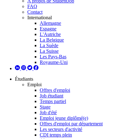
A propos de StudentJob
FAQ
Contact
International
Allemagne
Espagne
L'Autriche
La Belgique
La Suède
La Suisse
Les Pays-Bas
Royaume-Uni
Étudiants
Emploi
Offres d'emploi
Job étudiant
Temps partiel
Stage
Job d'été
Emploi jeune diplômé(e)
Offres d'emploi par département
Les secteurs d'activité
CDI temps plein