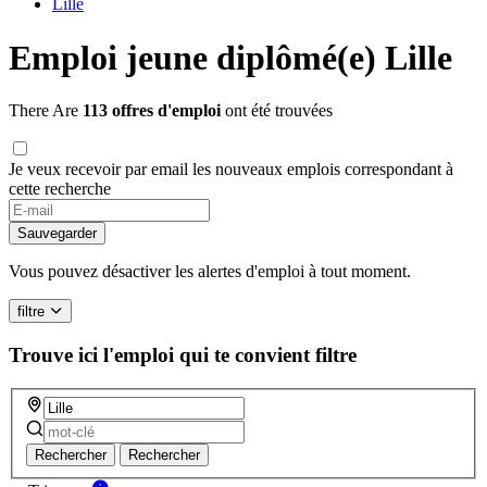
Lille
Emploi jeune diplômé(e) Lille
There Are
113 offres d'emploi
ont été trouvées
Je veux recevoir par email les nouveaux emplois correspondant à
cette recherche
If
you
Sauvegarder
are
a
Vous pouvez désactiver les alertes d'emploi à tout moment.
human,
ignore
filtre
this
field
Trouve ici l'emploi qui te convient
filtre
Rechercher
Rechercher