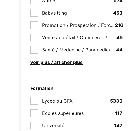
Autres
974
Babysitting
453
Promotion / Prospection / Force de ven
216
Vente au détail / Commerce / Distributi
45
Santé / Médecine / Paramédical
44
voir plus / afficher plus
Formation
Lycée ou CFA
5330
Ecoles supérieures
117
Université
147